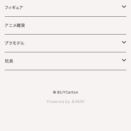
ポケモンカード
フィギュア
ワンピースカード
アニメキャラクター
アニメ雑貨
MTG マジックザギャザリング
美少女
プラモデル
ロルカナ
映画キャラクター
その他
玩具
ガンダム
ガンダム
仮面ライダー
© BUYCarton
30MM/30MS
Powered by