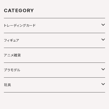
CATEGORY
トレーディングカード
ポケモンカード
フィギュア
ワンピースカード
アニメキャラクター
アニメ雑貨
MTG マジックザギャザリング
美少女
プラモデル
ロルカナ
映画キャラクター
その他
玩具
ガンダム
ガンダム
仮面ライダー